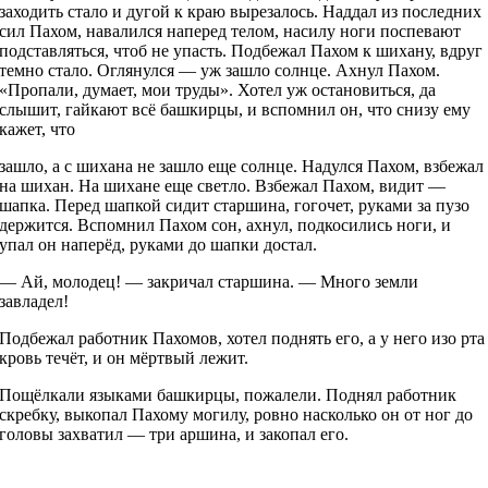
заходить стало и дугой к краю вырезалось. Наддал из последних
сил Пахом, навалился наперед телом, насилу ноги поспевают
подставляться, чтоб не упасть. Подбежал Пахом к шихану, вдруг
темно стало. Оглянулся — уж зашло солнце. Ахнул Пахом.
«Пропали, думает, мои труды». Хотел уж остановиться, да
слышит, гайкают всё башкирцы, и вспомнил он, что снизу ему
кажет, что
зашло, а с шихана не зашло еще солнце. Надулся Пахом, взбежал
на шихан. На шихане еще светло. Взбежал Пахом, видит —
шапка. Перед шапкой сидит старшина, гогочет, руками за пузо
держится. Вспомнил Пахом сон, ахнул, подкосились ноги, и
упал он наперёд, руками до шапки достал.
— Ай, молодец! — закричал старшина. — Много земли
завладел!
Подбежал работник Пахомов, хотел поднять его, а у него изо рта
кровь течёт, и он мёртвый лежит.
Пощёлкали языками башкирцы, пожалели. Поднял работник
скребку, выкопал Пахому могилу, ровно насколько он от ног до
головы захватил — три аршина, и закопал его.