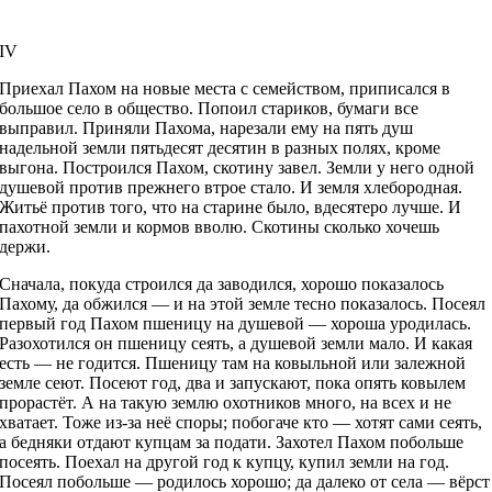
IV
Приехал Пахом на новые места с семейством, приписался в
большое село в общество. Попоил стариков, бумаги все
выправил. Приняли Пахома, нарезали ему на пять душ
надельной земли пятьдесят десятин в разных полях, кроме
выгона. Построился Пахом, скотину завел. Земли у него одной
душевой против прежнего втрое стало. И земля хлебородная.
Житьё против того, что на старине было, вдесятеро лучше. И
пахотной земли и кормов вволю. Скотины сколько хочешь
держи.
Сначала, покуда строился да заводился, хорошо показалось
Пахому, да обжился — и на этой земле тесно показалось. Посеял
первый год Пахом пшеницу на душевой — хороша уродилась.
Разохотился он пшеницу сеять, а душевой земли мало. И какая
есть — не годится. Пшеницу там на ковыльной или залежной
земле сеют. Посеют год, два и запускают, пока опять ковылем
прорастёт. А на такую землю охотников много, на всех и не
хватает. Тоже из-за неё споры; побогаче кто — хотят сами сеять,
а бедняки отдают купцам за подати. Захотел Пахом побольше
посеять. Поехал на другой год к купцу, купил земли на год.
Посеял побольше — родилось хорошо; да далеко от села — вёрст