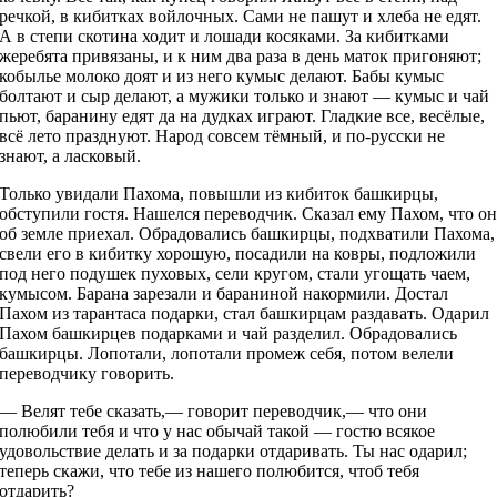
речкой, в кибитках войлочных. Сами не пашут и хлеба не едят.
А в степи скотина ходит и лошади косяками. За кибитками
жеребята привязаны, и к ним два раза в день маток пригоняют;
кобылье молоко доят и из него кумыс делают. Бабы кумыс
болтают и сыр делают, а мужики только и знают — кумыс и чай
пьют, баранину едят да на дудках играют. Гладкие все, весёлые,
всё лето празднуют. Народ совсем тёмный, и по-русски не
знают, а ласковый.
Только увидали Пахома, повышли из кибиток башкирцы,
обступили гостя. Нашелся переводчик. Сказал ему Пахом, что о
об земле приехал. Обрадовались башкирцы, подхватили Пахома,
свели его в кибитку хорошую, посадили на ковры, подложили
под него подушек пуховых, сели кругом, стали угощать чаем,
кумысом. Барана зарезали и бараниной накормили. Достал
Пахом из тарантаса подарки, стал башкирцам раздавать. Одарил
Пахом башкирцев подарками и чай разделил. Обрадовались
башкирцы. Лопотали, лопотали промеж себя, потом велели
переводчику говорить.
— Велят тебе сказать,— говорит переводчик,— что они
полюбили тебя и что у нас обычай такой — гостю всякое
удовольствие делать и за подарки отдаривать. Ты нас одарил;
теперь скажи, что тебе из нашего полюбится, чтоб тебя
отдарить?