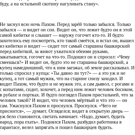
буду, а на остальной скотину нагуливать стану».
Не заснул всю ночь Пахом. Перед зарёй только забылся. Только
забылся — и видит он сон. Видит он, что лежит будто он в этой
самой кибитке и слышит — наружу гогочет кто-то. И будто
захотелось ему посмотреть, кто такой смеётся, и встал он, вышел
из кибитки и видит — сидит тот самый старшина башкирский
перед кибиткой, за живот ухватился обеими руками,
закатывается, гогочет на что-то. Подошел он и спросил: «Чему
смеешься?» И видит он, будто это не старшина башкирский, а
купец намеднишний, что к ним заезжал, об земле рассказывал. И
только спросил у купца: «Ты давно ли тут?» — а это уж и не
купец, а тот самый мужик, что на старине снизу заходил. И
видит Пахом, что будто и не мужик это, а сам дьявол, с рогами и
с копытами, сидит, хохочет, а перед ним лежит человек босиком,
в рубахе и портках. И будто поглядел Пахом пристальней, что за
человек такой? И видит, что человек мёртвый и что это — он
сам. Ужаснулся Пахом и проснулся. Проснулся. «Чего не
приснится», — думает. Огляделся; видит в открытую дверь —
уж бело становится, светать начинает. «Надо, думает, будить
народ, пора ехать». Поднялся Пахом, разбудил работника в
тарантасе, велел запрягать и пошел башкирцев будить.