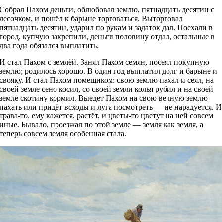
Собрал Пахом деньги, облюбовал землю, пятнадцать десятин с
лесочком, и пошёл к барыне торговаться. Выторговал
пятнадцать десятин, ударил по рукам и задаток дал. Поехали в
город, купчую закрепили, деньги половину отдал, остальные в
два года обязался выплатить.
И стал Пахом с землёй. Занял Пахом семян, посеял покупную
землю; родилось хорошо. В один год выплатил долг и барыне и
свояку. И стал Пахом помещиком: свою землю пахал и сеял, на
своей земле сено косил, со своей земли колья рубил и на своей
земле скотину кормил. Выедет Пахом на свою вечную землю
пахать или придёт всходы и луга посмотреть — не нарадуется. И
трава-то, ему кажется, растёт, и цветы-то цветут на ней совсем
иные. Бывало, проезжал по этой земле — земля как земля, а
теперь совсем земля особенная стала.