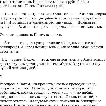
тысяч пять десятин. И стало всего тысяча рублей. Стал
расспрашивать Пахом. Рассказал купец.
— Только,— говорит,— стариков ублаготворил. Халатов, ковров
раздарил рублей на сто, да цибик чаю, да попоил винцом, кто
пьёт. И по двадцать копеек за десятину взял. — Показывает
купчую. — Земля,— говорит,— по речке, и степь вся ковыльная.
Стал расспрашивать Пахом, как и что.
— Земли,— говорит купец,— там не обойдешь и в год: всё
башкирская. А народ несмышлёный, как бараны. Можно почти
даром взять.
«Ну,— думает Пахом,— что ж мне за мои тысячу рублей пятьсот
десятин купить да еще долг на шею забрать. А тут я за тысячу
рублей чем завладаю!»
V
Расспросил Пахом, как проехать, и только проводил купца,
собрался сам ехать. Оставил дом на жену, сам собрался с
работником, поехал. Заехали в город, купили чаю цибик,
подарков, вина — всё, как купец сказал. Ехали, ехали, вёрст
пятьсот отъехали. На седьмые сутки приехали на башкирскую
кочевку. Всё так, как купец говорил. Живут все в степи, над