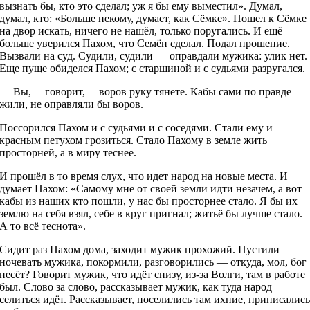
вызнать бы, кто это сделал; уж я бы ему выместил». Думал,
думал, кто: «Больше некому, думает, как Сёмке». Пошел к Сёмке
на двор искать, ничего не нашёл, только поругались. И ещё
больше уверился Пахом, что Семён сделал. Подал прошение.
Вызвали на суд. Судили, судили — оправдали мужика: улик нет.
Еще пуще обиделся Пахом; с старшиной и с судьями разругался.
— Вы,— говорит,— воров руку тянете. Кабы сами по правде
жили, не оправляли бы воров.
Поссорился Пахом и с судьями и с соседями. Стали ему и
красным петухом грозиться. Стало Пахому в земле жить
просторней, а в миру теснее.
И прошёл в то время слух, что идет народ на новые места. И
думает Пахом: «Самому мне от своей земли идти незачем, а вот
кабы из наших кто пошли, у нас бы просторнее стало. Я бы их
землю на себя взял, себе в круг пригнал; житьё бы лучше стало.
А то всё теснота».
Сидит раз Пахом дома, заходит мужик прохожий. Пустили
ночевать мужика, покормили, разговорились — откуда, мол, бог
несёт? Говорит мужик, что идёт снизу, из-за Волги, там в работе
был. Слово за слово, рассказывает мужик, как туда народ
селиться идёт. Рассказывает, поселились там ихние, приписалис