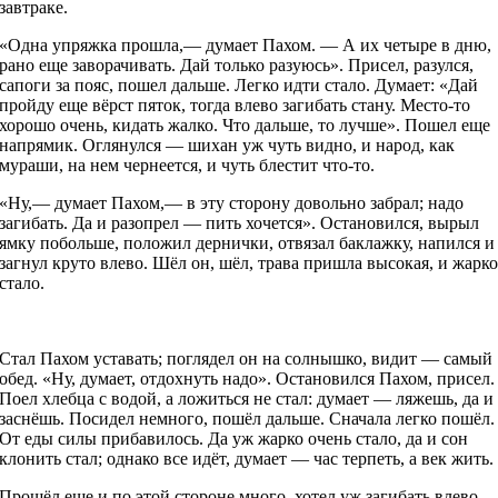
завтраке.
«Одна упряжка прошла,— думает Пахом. — А их четыре в дню,
рано еще заворачивать. Дай только разуюсь». Присел, разулся,
сапоги за пояс, пошел дальше. Легко идти стало. Думает: «Дай
пройду еще вёрст пяток, тогда влево загибать стану. Место-то
хорошо очень, кидать жалко. Что дальше, то лучше». Пошел еще
напрямик. Оглянулся — шихан уж чуть видно, и народ, как
мураши, на нем чернеется, и чуть блестит что-то.
«Ну,— думает Пахом,— в эту сторону довольно забрал; надо
загибать. Да и разопрел — пить хочется». Остановился, вырыл
ямку побольше, положил дернички, отвязал баклажку, напился и
загнул круто влево. Шёл он, шёл, трава пришла высокая, и жарк
стало.
Стал Пахом уставать; поглядел он на солнышко, видит — самый
обед. «Ну, думает, отдохнуть надо». Остановился Пахом, присел.
Поел хлебца с водой, а ложиться не стал: думает — ляжешь, да и
заснёшь. Посидел немного, пошёл дальше. Сначала легко пошёл.
От еды силы прибавилось. Да уж жарко очень стало, да и сон
клонить стал; однако все идёт, думает — час терпеть, а век жить.
Прошёл еще и по этой стороне много, хотел уж загибать влево,