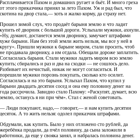
Расплачивается Пахом и домашних ругает и бьёт. И много греха
от этого приказчика принял за лето Пахом. Уж и рад был, что
скотина на двор стала,— хоть и жалко корму, да страху нет.
Прошел зимой слух, что продаёт барыня землю и что ладит
купить её дворник с большой дороги. Услыхали мужики, ахнули
«Ну, думают, достанется земля дворнику, замучает штрафами
хуже барыни. Нам без этой земли жить нельзя, мы все у ней в
кругу». Пришли мужики к барыне миром, стали просить, чтоб
не продавала дворнику, а им отдала. Обещали дороже заплатить.
Согласилась барыня. Стали мужики ладить миром всю землю
купить; сбирались и раз и два на сходки — не сошлось дело.
Разбивает их нечистый, никак не могут согласиться. И
порешили мужики порознь покупать, сколько кто осилит.
Согласилась и на это барыня. Услыхал Пахом, что купил у
барыни двадцать десятин сосед и она ему половину денег на
года рассрочила. Завидно стало Пахому: «Раскупят, думает, всю
землю, останусь я ни при чём». Стал с женой советовать.
— Люди покупают, надо,— говорит,— и нам купить десятин
десяток. А то жить нельзя: одолел приказчик штрафами.
Обдумали, как купить. Было у них отложено сто рублей, да
жеребёнка продали, да пчёл половину, да сына заложили в
работники, да еще у свояка занял, и набралась половина денег.