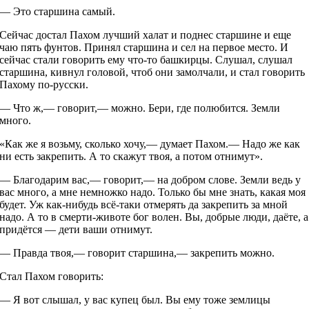
— Это старшина самый.
Сейчас достал Пахом лучший халат и поднес старшине и еще
чаю пять фунтов. Принял старшина и сел на первое место. И
сейчас стали говорить ему что-то башкирцы. Слушал, слушал
старшина, кивнул головой, чтоб они замолчали, и стал говорить
Пахому по-русски.
— Что ж,— говорит,— можно. Бери, где полюбится. Земли
много.
«Как же я возьму, сколько хочу,— думает Пахом.— Надо же как
ни есть закрепить. А то скажут твоя, а потом отнимут».
— Благодарим вас,— говорит,— на добром слове. Земли ведь у
вас много, а мне немножко надо. Только бы мне знать, какая моя
будет. Уж как-нибудь всё-таки отмерять да закрепить за мной
надо. А то в смерти-животе бог волен. Вы, добрые люди, даёте, а
придётся — дети ваши отнимут.
— Правда твоя,— говорит старшина,— закрепить можно.
Стал Пахом говорить:
— Я вот слышал, у вас купец был. Вы ему тоже землицы