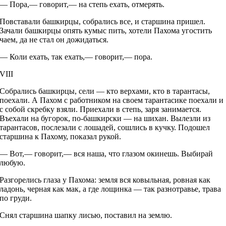
— Пора,— говорит,— на степь ехать, отмерять.
Повставали башкирцы, собрались все, и старшина пришел.
Зачали башкирцы опять кумыс пить, хотели Пахома угостить
чаем, да не стал он дожидаться.
— Коли ехать, так ехать,— говорит,— пора.
VIII
Собрались башкирцы, сели — кто верхами, кто в тарантасы,
поехали. А Пахом с работником на своем тарантасике поехали и
с собой скребку взяли. Приехали в степь, заря занимается.
Въехали на бугорок, по-башкирски — на шихан. Вылезли из
тарантасов, послезали с лошадей, сошлись в кучку. Подошел
старшина к Пахому, показал рукой.
— Вот,— говорит,— вся наша, что глазом окинешь. Выбирай
любую.
Разгорелись глаза у Пахома: земля вся ковыльная, ровная как
ладонь, черная как мак, а где лощинка — так разнотравье, трава
по груди.
Снял старшина шапку лисью, поставил на землю.