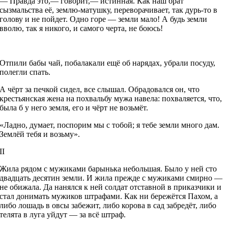
— Правда это,— говорит,— истинная. Как наш брат
сызмальства её, землю-матушку, переворачивает, так дурь-то в
голову и не пойдет. Одно горе — земли мало! А будь земли
вволю, так я никого, и самого черта, не боюсь!
Отпили бабы чай, побалакали ещё об нарядах, убрали посуду,
полегли спать.
А чёрт за печкой сидел, все слышал. Обрадовался он, что
крестьянская жена на похвальбу мужа навела: похваляется, что,
была б у него земля, его и чёрт не возьмёт.
«Ладно, думает, поспорим мы с тобой; я тебе земли много дам.
Землёй тебя и возьму».
II
Жила рядом с мужиками барынька небольшая. Было у ней сто
двадцать десятин земли. И жила прежде с мужиками смирно —
не обижала. Да нанялся к ней солдат отставной в приказчики и
стал донимать мужиков штрафами. Как ни бережётся Пахом, а
либо лошадь в овсы забежит, либо корова в сад забредёт, либо
телята в луга уйдут — за всё штраф.