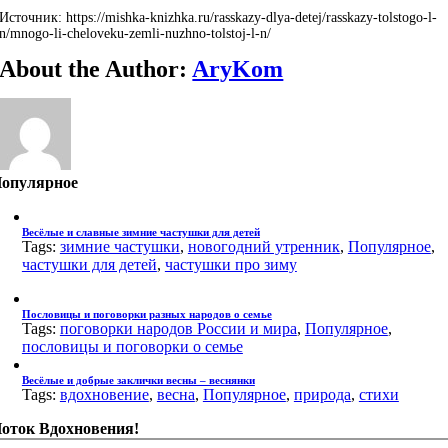
Источник: https://mishka-knizhka.ru/rasskazy-dlya-detej/rasskazy-tolstogo-l-
n/mnogo-li-cheloveku-zemli-nuzhno-tolstoj-l-n/
About the Author:
AryKom
опулярное
Весёлые и славные зимние частушки для детей
Tags:
зимние частушки
,
новогодний утренник
,
Популярное
,
частушки для детей
,
частушки про зиму
Пословицы и поговорки разных народов о семье
Tags:
поговорки народов России и мира
,
Популярное
,
пословицы и поговорки о семье
Весёлые и добрые заклички весны – веснянки
Tags:
вдохновение
,
весна
,
Популярное
,
природа
,
стихи
оток Вдохновения!