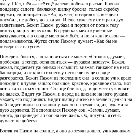
шагу. Шёл, шёл — всё ещё далеко; побежал рысью. Бросил
поддевку, сапоги, баклажку, шапку бросил, только скребку
держит, ей попирается. «Ах, думает, позарился я, всё дело
погубил, не добегу до заката». И еще хуже ему от страха дух
захватывает. Бежит Пахом, рубаха и портки от пота к телу
липнут, во рту пересохло. В груди как мехи кузнечные
раздуваются, а в сердце молотком бьёт, и ноги как не свои —
подламываются. Жутко стало Пахому, думает: «Как бы не
помереть с натуги».
Помереть боится, а остановиться не может. «Столько, думает,
пробежал, а теперь остановиться — дураком назовут». Бежал,
бежал, подбегает уж близко и слышит: визжат, гайкают на него
башкирцы, и от крика ихнего у него еще пуще сердце
разгорается. Бежит Пахом из последних сил, а солнце уж к краю
подходит, в туман зашло: большое, красное, кровяное стало. Вот-
вот закатываться станет. Солнце близко, да и до места уж вовсе
не далеко. Видит уж Пахом, и народ на шихане на него руками
махает, его подгоняют. Видит шапку лисью на земле и деньги на
ней видит; видит и старшину, как он на земле сидит, руками за
пузо держится. И вспомнился Пахому сон. «Земли, думает,
много, да приведёт ли бог на ней жить. Ох, погубил я себя,
думает, не добегу».
Взглянул Пахом на солнце, а оно до земли дошло, уж краюшком