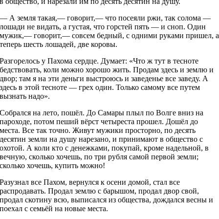
в общество, и нарезали им по десять десятин на душу.
— А земля такая,— говорит,— что посеяли ржи, так солома —
лошади не видать, а густая, что горстей пять — и сноп. Один
мужик,— говорит,— совсем бедный, с одними руками пришел, 
теперь шесть лошадей, две коровы.
Разгорелось у Пахома сердце. Думает: «Что ж тут в тесноте
бедствовать, коли можно хорошо жить. Продам здесь и землю и
двор; там я на эти деньги выстроюсь и заведенье все заведу. А
здесь в этой тесноте — грех один. Только самому все путем
вызнать надо».
Собрался на лето, пошёл. До Самары плыл по Волге вниз на
пароходе, потом пеший вёрст четыреста прошел. Дошёл до
места. Все так точно. Живут мужики просторно, по десять
десятин земли на душу нарезано, и принимают в общество с
охотой. А коли кто с денежками, покупай, кроме надельной, в
вечную, сколько хочешь, по три рубля самой первой земли;
сколько хочешь, купить можно!
Разузнал все Пахом, вернулся к осени домой, стал все
распродавать. Продал землю с барышом, продал двор свой,
продал скотину всю, выписался из общества, дождался весны и
поехал с семьёй на новые места.