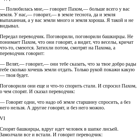
— Полюбилась мне,— говорит Пахом,— больше всего у вас
земля. У нас,— говорит,— в земле теснота, да и земля
выпаханная, а у вас земли много и земля хороша. Я такой и не
видывал.
Передал переводчик. Поговорили, поговорили башкирцы. Не
понимает Пахом, что они говорят, а видит, что веселы, кричат
что-то, смеются. Затихли потом, смотрят на Пахома, а
переводчик говорит:
— Велят,— говорит,— они тебе сказать, что за твое добро рады
тебе сколько хочешь земли отдать. Только рукой покажи какую
— твоя будет.
Поговорили они еще и что-то спорить стали. И спросил Пахом,
о чем спорят. И сказал переводчик:
— Говорят одни, что надо об земле старшину спросить, а без
него нельзя. А другие говорят, и без него можно.
VI
Спорят башкирцы, вдруг идет человек в шапке лисьей.
Замолчали все и встали. И говорит переводчик: