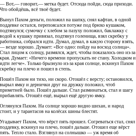
— Вот,— говорит,— метка будет. Отсюда пойди, сюда приходи.
Что обойдёшь, всё твоё будет.
Вынул Пахом деньги, положил на шапку, снял кафтан, в одной
поддевке остался, перепоясался потуже под брюхо кушаком,
подтянулся; сумочку с хлебом за пазуху положил, баклажку с
водой к кушаку привязал, подтянул голенища, взял скребку у
работника, собрался идти. Думал, думал, в какую сторону взять,
— везде хорошо. Думает: «Все одно: пойду на восход солнца».
Стал лицом к солнцу, размялся, ждет, чтобы показалось оно из-за
края. Думает: «Ничего времени пропускать не стану. Холодком и
идти легче». Только брызнуло из-за края солнце, вскинул Пахом
скребку на плечо и пошел в степь.
Пошёл Пахом ни тихо, ни скоро. Отошёл с версту; остановился,
вырыл ямку и дернички друг на дружку положил, чтоб
приметней было. Пошёл дальше. Стал разминаться, стал и шагу
прибавлять. Отошёл ещё, вырыл ещё другую ямку.
Оглянулся Пахом. На солнце хорошо видно шихан, и народ
стоит, и у тарантасов на колёсах шины блестят.
Угадывает Пахом, что вёрст пять прошел. Согреваться стал, снял
поддевку, вскинул на плечо, пошёл дальше. Отошел еще вёрст
пять. Тепло стало. Взглянул на солнышко — уж время об