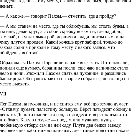
придешь в день к тому месту, с какого возьмёшься, пропали твои
деньги.
— А как же,— говорит Пахом,— отметить, где я пройду?
— А мы станем на место, где ты облюбуешь, мы стоять будем, а
ты иди, делай круг; а с собой скребку возьми и, где надобно,
замечай, на углах ямки рой, дернички клади, потом с ямки на
ямку плугом проедем. Какой хочешь круг забирай, только до
захода солнца приходи к тому месту, с какого взялся. Что
обойдешь, всё твоё.
Обрадовался Пахом. Порешили наране выезжать. Потолковали,
попили еще кумысу, баранины поели, ещё чаю напились; стало
дело к ночи. Уложили Пахома спать на пуховике, и разошлись
башкирцы. Обещались завтра на зорьке собраться, до солнца на
место выехать.
VII
Лег Пахом на пуховики, и не спится ему, всё про землю думает.
«Отхвачу, думает, палестину большую. Вёрст пятьдесят обойду в
день-то. День-то нынче что год; в пятидесяти вёрстах земли-то
что будет. Какую похуже — продам или мужиков пущу, а
любенькую отберу, сам на ней сяду. Плуга два быков заведу,
человека два работников принайму; десятинок полсотни пахать