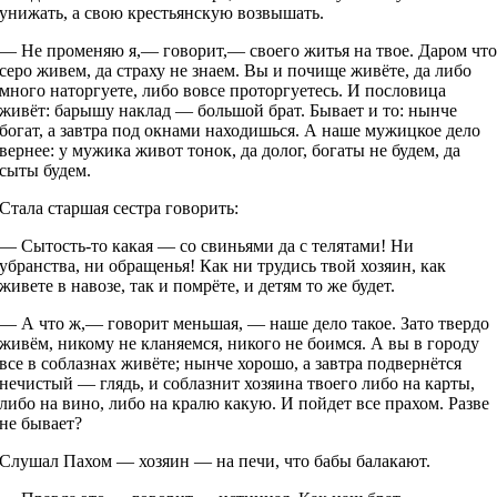
унижать, а свою крестьянскую возвышать.
— Не променяю я,— говорит,— своего житья на твое. Даром чт
серо живем, да страху не знаем. Вы и почище живёте, да либо
много наторгуете, либо вовсе проторгуетесь. И пословица
живёт: барышу наклад — большой брат. Бывает и то: нынче
богат, а завтра под окнами находишься. А наше мужицкое дело
вернее: у мужика живот тонок, да долог, богаты не будем, да
сыты будем.
Стала старшая сестра говорить:
— Сытость-то какая — со свиньями да с телятами! Ни
убранства, ни обращенья! Как ни трудись твой хозяин, как
живете в навозе, так и помрёте, и детям то же будет.
— А что ж,— говорит меньшая, — наше дело такое. Зато твердо
живём, никому не кланяемся, никого не боимся. А вы в городу
все в соблазнах живёте; нынче хорошо, а завтра подвернётся
нечистый — глядь, и соблазнит хозяина твоего либо на карты,
либо на вино, либо на кралю какую. И пойдет все прахом. Разве
не бывает?
Слушал Пахом — хозяин — на печи, что бабы балакают.