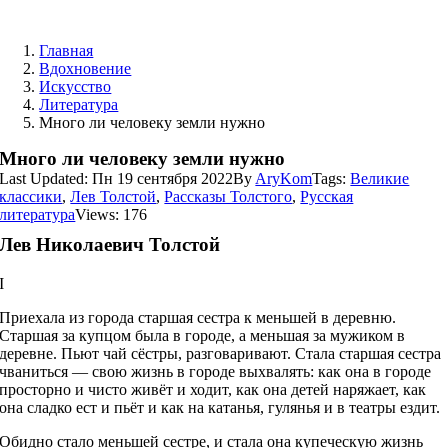
Skip
to
Главная
content
Вдохновение
Искусство
Литература
Много ли человеку земли нужно
Много ли человеку земли нужно
Last Updated: Пн 19 сентября 2022
By
AryKom
Tags:
Великие
классики
,
Лев Толстой
,
Рассказы Толстого
,
Русская
литература
Views: 176
Лев Николаевич Толстой
I
Приехала из города старшая сестра к меньшей в деревню.
Старшая за купцом была в городе, а меньшая за мужиком в
деревне. Пьют чай сёстры, разговаривают. Стала старшая сестра
чваниться — свою жизнь в городе выхвалять: как она в городе
просторно и чисто живёт и ходит, как она детей наряжает, как
она сладко ест и пьёт и как на катанья, гулянья и в театры ездит.
Обидно стало меньшей сестре, и стала она купеческую жизнь