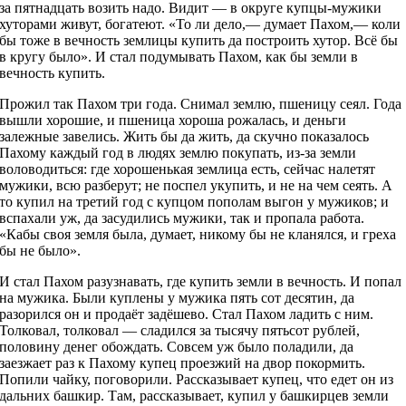
за пятнадцать возить надо. Видит — в округе купцы-мужики
хуторами живут, богатеют. «То ли дело,— думает Пахом,— коли
бы тоже в вечность землицы купить да построить хутор. Всё бы
в кругу было». И стал подумывать Пахом, как бы земли в
вечность купить.
Прожил так Пахом три года. Снимал землю, пшеницу сеял. Года
вышли хорошие, и пшеница хороша рожалась, и деньги
залежные завелись. Жить бы да жить, да скучно показалось
Пахому каждый год в людях землю покупать, из-за земли
воловодиться: где хорошенькая землица есть, сейчас налетят
мужики, всю разберут; не поспел укупить, и не на чем сеять. А
то купил на третий год с купцом пополам выгон у мужиков; и
вспахали уж, да засудились мужики, так и пропала работа.
«Кабы своя земля была, думает, никому бы не кланялся, и греха
бы не было».
И стал Пахом разузнавать, где купить земли в вечность. И попал
на мужика. Были куплены у мужика пять сот десятин, да
разорился он и продаёт задёшево. Стал Пахом ладить с ним.
Толковал, толковал — сладился за тысячу пятьсот рублей,
половину денег обождать. Совсем уж было поладили, да
заезжает раз к Пахому купец проезжий на двор покормить.
Попили чайку, поговорили. Рассказывает купец, что едет он из
дальних башкир. Там, рассказывает, купил у башкирцев земли