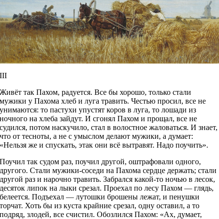
III
Живёт так Пахом, радуется. Все бы хорошо, только стали
мужики у Пахома хлеб и луга травить. Честью просил, все не
унимаются: то пастухи упустят коров в луга, то лошади из
ночного на хлеба зайдут. И сгонял Пахом и прощал, все не
судился, потом наскучило, стал в волостное жаловаться. И знает,
что от тесноты, а не с умыслом делают мужики, а думает:
«Нельзя же и спускать, этак они всё вытравят. Надо поучить».
Поучил так судом раз, поучил другой, оштрафовали одного,
другого. Стали мужики-соседи на Пахома сердце держать; стали
другой раз и нарочно травить. Забрался какой-то ночью в лесок,
десяток липок на лыки срезал. Проехал по лесу Пахом — глядь,
белеется. Подъехал — лутошки брошены лежат, и пенушки
торчат. Хоть бы из куста крайние срезал, одну оставил, а то
подряд, злодей, все счистил. Обозлился Пахом: «Ах, думает,