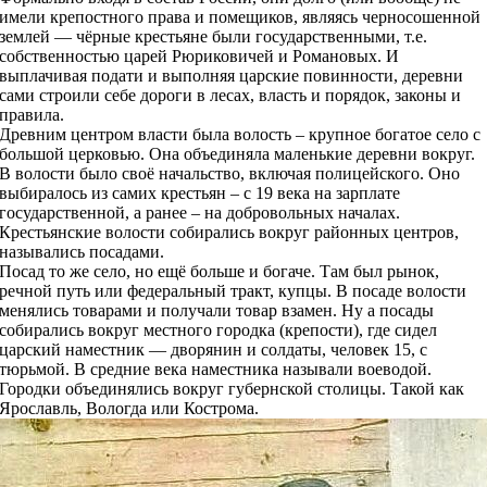
имели крепостного права и помещиков, являясь черносошенной
землей — чёрные крестьяне были государственными, т.е.
собственностью царей Рюриковичей и Романовых. И
выплачивая подати и выполняя царские повинности, деревни
сами строили себе дороги в лесах, власть и порядок, законы и
правила.
Древним центром власти была волость – крупное богатое село с
большой церковью. Она объединяла маленькие деревни вокруг.
В волости было своё начальство, включая полицейского. Оно
выбиралось из самих крестьян – с 19 века на зарплате
государственной, а ранее – на добровольных началах.
Крестьянские волости собирались вокруг районных центров,
назывались посадами.
Посад то же село, но ещё больше и богаче. Там был рынок,
речной путь или федеральный тракт, купцы. В посаде волости
менялись товарами и получали товар взамен. Ну а посады
собирались вокруг местного городка (крепости), где сидел
царский наместник — дворянин и солдаты, человек 15, с
тюрьмой. В средние века наместника называли воеводой.
Городки объединялись вокруг губернской столицы. Такой как
Ярославль, Вологда или Кострома.