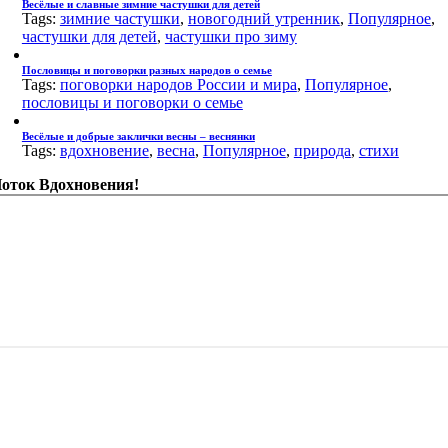
Весёлые и славные зимние частушки для детей
Tags:
зимние частушки
,
новогодний утренник
,
Популярное
,
частушки для детей
,
частушки про зиму
Пословицы и поговорки разных народов о семье
Tags:
поговорки народов России и мира
,
Популярное
,
пословицы и поговорки о семье
Весёлые и добрые заклички весны – веснянки
Tags:
вдохновение
,
весна
,
Популярное
,
природа
,
стихи
оток Вдохновения!