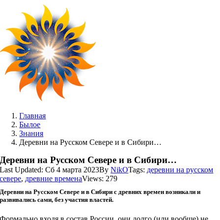
Skip
to
content
Главная
Былое
Знания
Деревни на Русском Севере и в Сибири…
Деревни на Русском Севере и в Сибири…
Last Updated: Сб 4 марта 2023
By
NikO
Tags:
деревни на русском
севере
,
древние времена
Views: 279
Деревни на Русском Севере и в Сибири с древних времен возникали и
развивались сами, без участия властей.
Формально входя в состав России, они долго (или вообще) не