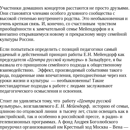
Участники домашних концертов расстаются не просто друзьями.
Они становятся членами особого духовного сообщества с
высокой степенью внутреннего родства. Это необыкновенная и
очень крепкая связь. И, конечно, со счастливым чувством
приобщённости к замечательной семье Мейендорфов и к
внезапно открывшемуся новому и прекрасному миру семейной
культуры России.
Если попытаться определить с позиций педагогики самый
удачный и действенный принцип работы Е.Н. Мейендорф как
председателя
«Центра русской культуры»
в Зальцбурге, я бы
назвала его принципом семейного подхода к общественному
взаимодействию. Эффект, производимый событиями такого
рода, подаренные ими впечатления, преподнесённые через них
уроки жизни и культуры — необыкновенны! Такие
нестандартные подходы к работе с людьми заслуживают
педагогического осмысления и освоения.
Стоит ли удивляться тому, что работу
«Центра русской
культуры»
, возглавляемого
Е. Н. Мейендорф
, историю её семьи,
длиною по отцовской линии в тысячу лет, стали освещать как в
австрийской, так и особенно в российской прессе, в радио- и
телевизионных программах. А фонд Андрея Боголюбского
приурочил организованный им Крестный ход Москва – Вена —