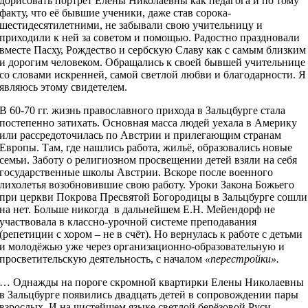
дорисовать портрет Елены Николаевны как педагога и по тому
факту, что её бывшие ученики, даже став сорока-
шестидесятилетними, не забывали свою учительницу и
приходили к ней за советом и помощью. Радостно праздновали
вместе Пасху, Рождество и сербскую Славу как с самым близким
и дорогим человеком. Обращались к своей бывшей учительнице
со словами искренней, самой светлой любви и благодарности. Я
являюсь этому свидетелем.
В 60-70 гг. жизнь православного прихода в Зальцбурге стала
постепенно затихать. Основная масса людей уехала в Америку
или рассредоточилась по Австрии и прилегающим странам
Европы. Там, где нашлись работа, жильё, образовались новые
семьи. Заботу о религиозном просвещении детей взяли на себя
государственные школы Австрии. Вскоре после военного
лихолетья возобновившие свою работу. Уроки Закона Божьего
при церкви Покрова Пресвятой Богородицы в Зальцбурге сошли
на нет. Больше никогда в дальнейшем Е.Н. Мейендорф не
участвовала в классно-урочной системе преподавания
(репетиции с хором – не в счёт). Но вернулась к работе с детьми
и молодёжью уже через организационно-образовательную и
просветительскую деятельность, с началом
«перестройки».
… Однажды на пороге скромной квартирки Елены Николаевны
в Зальцбурге появились двадцать детей в сопровождении пары
взрослых. И на чистейшем языке светлой берёзовой Руси