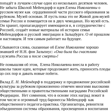
попадёт в лучшем случае один из нескольких десятков человек.
Не забыта Школой Мейендорф и идея
Елены Николаевны
о
русском музее как сердцевинной части русского образования за
рубежом. Музей основан. И пусть пока это не Живой дом-музей
семьи России и помещается он в двух чемоданах. Но музей есть.
Он хранит, пропагандирует имеющиеся и, в сотрудничестве с
Россией, создаёт новые материалы об истории семьи
Мейендорфов и русской эмиграции в Зальцбурге. О её прошлом
и настоящем. И тем самым работает на будущее.
Сбываются слова, сказанные об
Елене Николаевне
хорошо
знавшей её Н.Н. фон Зальпиус:
«Она была бы счастлива
служить России и после смерти»!
Не помышляя об этом, Елена Николаевна внесла в работу
школы такие идеи, которые продолжают жить, приносить плоды
до сих пор и давать новые побеги.
Вклад
Е. Н. Мейендорф
в поддержку и продвижение российской
культуры за рубежом прижизненно отмечен многими высокими
общественными и правительственными наградами Российской
Федерации. Нет сомнения, что в основе этих наград лежит в
том числе и огромный труд баронессы Мейендорф как
общественного педагога-практика. Организатора, ревнителя
объединения системы образования, просвещения и воспитания