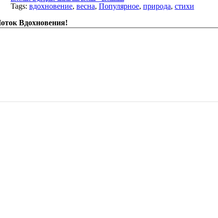
Tags:
вдохновение
,
весна
,
Популярное
,
природа
,
стихи
оток Вдохновения!