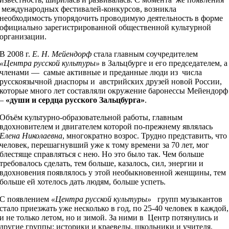
международных фестивалей-конкурсов, возникла
необходимость упорядочить проводимую деятельность в форме
официально зарегистрированной общественной культурной
организации.
В 2008 г.
Е. Н. Мейендорф
стала главным соучредителем
«Центра русской культуры»
в Зальцбурге и его председателем, а
членами — самые активные и преданные люди из числа
русскоязычной диаспоры и австрийских друзей новой России,
которые много лет составляли окружение баронессы Мейендорф
–
«души и сердца русского Зальцбурга»
.
Объём культурно-образовательной работы, главным
вдохновителем и двигателем которой по-прежнему являлась
Елена Николаевна
, многократно возрос. Трудно представить, что
человек, перешагнувший уже к тому времени за 70 лет, мог
блестяще справляться с нею. Но это было так. Чем больше
требовалось сделать, тем больше, казалось, сил, энергии и
вдохновения появлялось у этой необыкновенной женщины, тем
больше ей хотелось дать людям, больше успеть.
С появлением
«Центра русской культуры»
групп музыкантов
стало приезжать уже несколько в год, по 25-40 человек в каждой,
и не только летом, но и зимой. За ними в Центр потянулись и
другие группы: историки и краеведы, школьники и учителя,