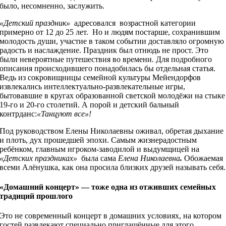
было, несомненно, заслужить.
«Детский праздник»
адресовался возрастной категории
примерно от 12 до 25 лет. Но и людям постарше, сохранившим
молодость души, участие в таком событии доставляло огромную
радость и наслаждение. Праздник был отнюдь не прост. Это
были невероятные путешествия во времени. Для подробного
описания происходившего понадобилась бы отдельная статья.
Ведь из сокровищницы семейной культуры Мейендорфов
извлекались интеллектуально-развлекательные игры,
бытовавшие в кругах образованной светской молодёжи на стыке
19-го и 20-го столетий. А порой и детский бальный
контрданс:
«Танцуют все»!
Под руководством Елены Николаевны оживал, обретая дыхание
и плоть, дух прошедшей эпохи. Самым жизнерадостным
ребёнком, главным игроком-заводилой и выдумщицей на
«Детских праздниках»
была сама
Елена Николаевна
.
Обожаемая
всеми Алёнушка, как она просила близких друзей называть себя.
«Домашний концерт» — тоже одна из отживших семейных
традиций прошлого
Это не современный концерт в домашних условиях, на котором
гостей развлекают специально приглашённые для этого