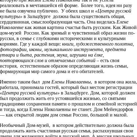
реализовать в мечтавшейся ей форме. Более того, идея ни разу
не была озвучена публично. У обеих школ и
«Центра русской
культуры»
в Зальцбурге должна была существовать общая,
сердцевинная, смыслообразующая часть. Она виделась
Елене
Николаевне
как живая картина счастья быть русским. Как Живой
дом-музей России. Как зримый и чувственный образ жизни по-
русски, в семье с глубокими историческими и культурными
корнями. Где у каждой вещи:
книги, художественного полотна,
фотографии, иконы, музыкального инструмента, предмета
утвари и быта, растения, звука, игрушки на ёлке,
повторяющихся слов и отмечаемых событий
– есть своя
история, естественным образом определяющая жизнь семьи,
формирующая мир самого дома и его обитателей.
Именно таким был дом
Елены Николаевны
, в котором она жила
работала, принимала гостей, который был местом регистрации
«Центра русской культуры»
в Зальцбурге. Дом, которой должен
был продолжить жить его устоявшейся жизнью, со святыми
традициями сохранения памяти о прошлом и семейной историе
и тогда, когда Елены Николаевны не станет. Дом Мейендорфов
— как открытой людям дом семьи России, большой и малой.
Необычный Дом-музей, в котором действительно должна была
продолжать жить счастливая русская семья, распахнувшая свои
двери для желающих войти в русский мир. А миссия школьных