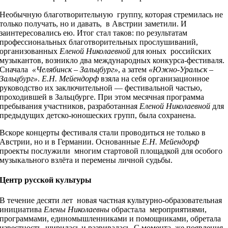
Необычную благотворительную группу, которая стремилась не
только получать, но и давать, в Австрии заметили. И
заинтересовались ею. Итог стал таков: по результатам
профессиональных благотворительных прослушиваний,
организованных
Еленой Николаевной
для юных российских
музыкантов, возникло два международных конкурса-фестиваля.
Сначала
«Челябинск – Зальцбург»
, а затем
«Южно-Уральск –
Зальцбург»
.
Е.Н. Мейендорф
взяла на себя организационное
руководство их заключительной — фестивальной частью,
проходившей в Зальцбурге. При этом месячная программа
пребывания участников, разработанная
Еленой Николаевной
для
предыдущих детско-юношеских групп, была сохранена.
Вскоре концерты фестиваля стали проводиться не только в
Австрии, но и в Германии. Основанные
Е.Н. Мейендорф
проекты послужили многим стартовой площадкой для особого
музыкального взлёта и перемены личной судьбы.
Центр русской культуры
В течение десяти лет новая частная культурно-образовательная
инициатива
Елены Николаевны
обрастала мероприятиями,
программами, единомышленниками и помощниками, обретала
известность, ширилась и развивалась. С момента же появления