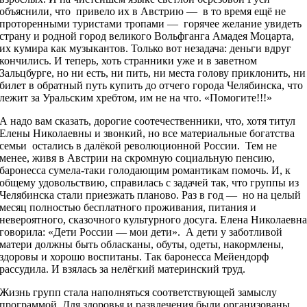
объяснили, что привело их в Австрию — в то время ещё не
проторенными туристами тропами — горячее желание увидеть
страну и родной город великого Вольфганга Амадея Моцарта,
их кумира как музыкантов. Только вот незадача: деньги вдруг
кончились. И теперь, хоть странники уже и в заветном
Зальцбурге, но ни есть, ни пить, ни места голову приклонить, ни
билет в обратный путь купить до отчего города Челябинска, что
лежит за Уральским хребтом, им не на что. «Помогите!!!»
А надо вам сказать, дорогие соотечественники, что, хотя титул
Елены Николаевны и звонкий, но все материальные богатства
семьи остались в далёкой революционной России. Тем не
менее, живя в Австрии на скромную социальную пенсию,
баронесса сумела-таки голодающим романтикам помочь. И, к
общему удовольствию, справилась с задачей так, что группы из
Челябинска стали приезжать планово. Раз в год — но на целый
месяц полностью бесплатного проживания, питания и
невероятного, сказочного культурного досуга. Елена Николаевн
говорила: «Дети России — мои дети». А дети у заботливой
матери должны быть обласканы, обуты, одеты, накормлены,
здоровы и хорошо воспитаны. Так баронесса Мейендорф
рассудила. И взялась за нелёгкий материнский труд.
Жизнь групп стала наполняться соответствующей замыслу
программой. Для здоровья и развлечения были организованы