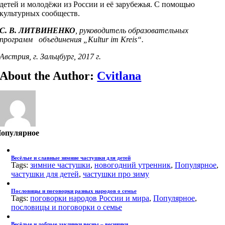
детей и молодёжи из России и её зарубежья. С помощью
культурных сообществ.
С. В. ЛИТВИНЕНКО
, руководитель образовательных
программ объединения „Kultur im Kreis“.
Австрия, г. Зальцбург, 2017 г.
About the Author:
Cvitlana
опулярное
Весёлые и славные зимние частушки для детей
Tags:
зимние частушки
,
новогодний утренник
,
Популярное
,
частушки для детей
,
частушки про зиму
Пословицы и поговорки разных народов о семье
Tags:
поговорки народов России и мира
,
Популярное
,
пословицы и поговорки о семье
Весёлые и добрые заклички весны – веснянки