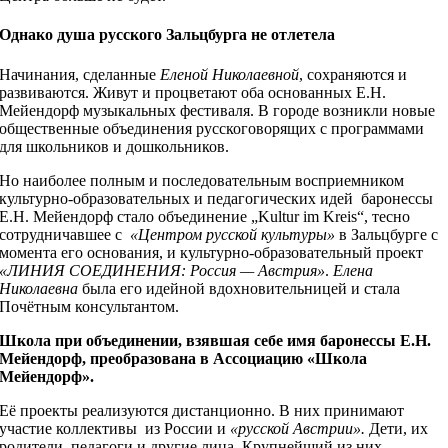
Однако душа русского Зальцбурга не отлетела
Начинания, сделанные
Еленой Николаевной
, сохраняются и
развиваются. Живут и процветают оба основанных Е.Н.
Мейендорф музыкальных фестиваля. В городе возникли новые
общественные объединения русскоговорящих с программами
для школьников и дошкольников.
Но наиболее полным и последовательным восприемником
культурно-образовательных и педагогических идей баронессы
Е.Н. Мейендорф стало объединение „Kultur im Kreis“, тесно
сотрудничавшее с
«Центром русской культуры»
в Зальцбурге с
момента его основания, и культурно-образовательный проект
«ЛИНИЯ СОЕДИНЕНИЯ: Россия — Австрия»
.
Елена
Николаевна
была его идейной вдохновительницей и стала
Почётным консультантом.
Школа при объединении, взявшая себе имя баронессы Е.Н.
Мейендорф, преобразована в Ассоциацию «Школа
Мейендорф».
Её проекты реализуются дистанционно. В них принимают
участие коллективы из России и
«русской Австрии».
Дети, их
родители, педагоги и другие лица. Крупнейший из них —