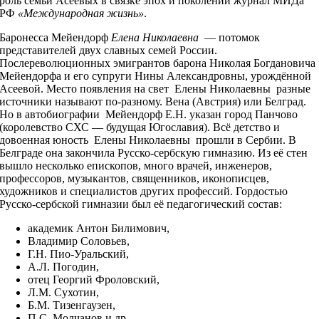
роль семьи Асеевых в связке эпох и поколений журнал МИДа
РФ
«Международная жизнь»
.
Баронесса Мейендорф
Елена Николаевна
— потомок
представителей двух славных семей России.
Послереволюционных эмигрантов барона Николая Богдановича
Мейендорфа и его супруги Нины Александровны, урождённой
Асеевой. Место появления на свет Елены Николаевны разные
источники называют по-разному. Вена (Австрия) или Белград.
Но в автобиографии Мейендорф Е.Н. указан город Панчово
(королевство СХС — будущая Югославия). Всё детство и
довоенная юность Елены Николаевны прошли в Сербии. В
Белграде она закончила Русско-сербскую гимназию. Из её стен
вышло несколько епископов, много врачей, инженеров,
профессоров, музыкантов, священников, иконописцев,
художников и специалистов других профессий. Гордостью
Русско-сербской гимназии был её педагогический состав:
академик Антон Билимович,
Владимир Соловьев,
Г.Н. Пио-Уральский,
А.Л. Погодин,
отец Георгий Фроловский,
Л.М. Сухотин,
Б.М. Тизенгаузен,
П.С. Молчанов и др.