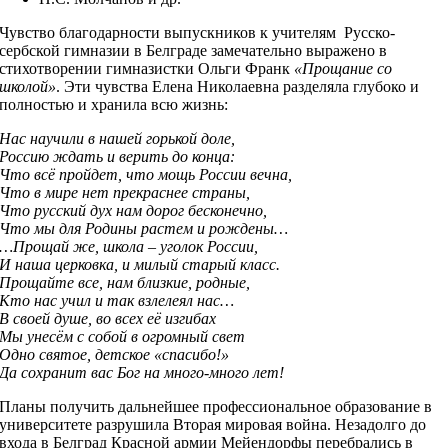
Чувство благодарности выпускников к учителям Русско-
сербской гимназии в Белграде замечательно выражено в
стихотворении гимназистки Ольги Франк
«Прощание со
школой»
. Эти чувства Елена Николаевна разделяла глубоко и
полностью и хранила всю жизнь:
Нас научили в нашей горькой доле,
Россию ждать и верить до конца:
Что всё пройдет, что мощь России вечна,
Что в мире нет прекраснее страны,
Что русский дух нам дорог бесконечно,
Что мы для Родины растем и рождены…
…Прощай же, школа – уголок России,
И наша церковка, и милый старый класс.
Прощайте все, нам близкие, родные,
Кто нас учил и так взлелеял нас…
В своей душе, во всех её изгибах
Мы унесём с собой в огромный свет
Одно святое, детское «спасибо!»
Да сохранит вас Бог на много-много лет!
Планы получить дальнейшее профессиональное образование в
университете разрушила Вторая мировая война. Незадолго до
входа в Белград Красной армии Мейендорфы перебрались в