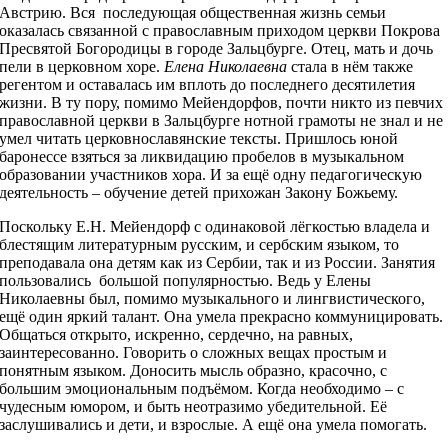
Австрию. Вся последующая общественная жизнь семьи
оказалась связанной с православным приходом церкви Покрова
Пресвятой Богородицы в городе Зальцбурге. Отец, мать и дочь
пели в церковном хоре.
Елена Николаевна
стала в нём также
регентом и оставалась им вплоть до последнего десятилетия
жизни. В ту пору, помимо Мейендорфов, почти никто из певчих
православной церкви в Зальцбурге нотной грамоты не знал и не
умел читать церковнославянские тексты. Пришлось юной
баронессе взяться за ликвидацию пробелов в музыкальном
образовании участников хора. И за ещё одну педагогическую
деятельность – обучение детей прихожан Закону Божьему.
Поскольку Е.Н. Мейендорф с одинаковой лёгкостью владела и
блестящим литературным русским, и сербским языком, то
преподавала она детям как из Сербии, так и из России. Занятия
пользовались большой популярностью. Ведь у Елены
Николаевны был, помимо музыкального и лингвистического,
ещё один яркий талант. Она умела прекрасно коммуницировать.
Общаться открыто, искренно, сердечно, на равных,
заинтересованно. Говорить о сложных вещах простым и
понятным языком. Доносить мысль образно, красочно, с
большим эмоциональным подъёмом. Когда необходимо – с
чудесным юмором, и быть неотразимо убедительной. Её
заслушивались и дети, и взрослые. А ещё она умела помогать.