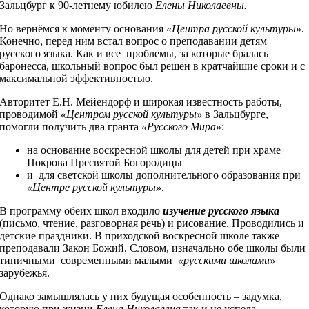
Зальцбург к 90-летнему юбилею
Елены Николаевны.
Но вернёмся к моменту основания
«Центра русской культуры»
.
Конечно, перед ним встал вопрос о преподавании детям
русского языка. Как и все проблемы, за которые бралась
баронесса, школьный вопрос был решён в кратчайшие сроки и с
максимальной эффективностью.
Авторитет Е.Н. Мейендорф и широкая известность работы,
проводимой
«Центром русской культуры»
в Зальцбурге,
помогли получить два гранта
«Русского Мира»
:
на основание воскресной школы для детей при храме
Покрова Пресвятой Богородицы
и для светской школы дополнительного образования при
«Центре русской культуры»
.
В программу обеих школ входило
изучение русского языка
(письмо, чтение, разговорная речь) и рисование. Проводились и
детские праздники. В приходской воскресной школе также
преподавали Закон Божий. Словом, изначально обе школы были
типичными современными малыми
«русскими школами»
зарубежья.
Однако замышлялась у них будущая особенность – задумка,
которую при жизни
Елена Николаевна
так и не успела