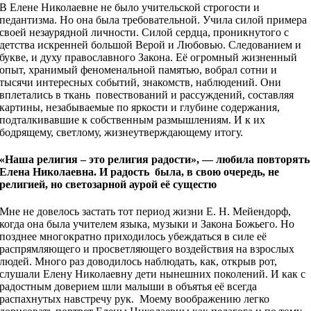
В Елене Николаевне не было учительской строгости и
педантизма. Но она была требовательной. Учила силой примера
своей незаурядной личности. Силой сердца, проникнутого с
детства искренней большой Верой и Любовью. Следованием и
букве, и духу православного Закона. Её огромный жизненный
опыт, хранимый феноменальной памятью, вобрал сотни и
тысячи интересных событий, знакомств, наблюдений. Они
вплетались в ткань повествований и рассуждений, составляя
картины, незабываемые по яркости и глубине содержания,
подталкивавшие к собственным размышлениям. И к их
бодрящему, светлому, жизнеутверждающему итогу.
«Наша религия – это религия радости», — любила повторять
Елена Николаевна. И радость была, в свою очередь, не
религией, но светозарной аурой её сущестю
Мне не довелось застать тот период жизни Е. Н. Мейендорф,
когда она была учителем языка, музыки и Закона Божьего. Но
позднее многократно приходилось убеждаться в силе её
распрямляющего и просветляющего воздействия на взрослых
людей. Много раз доводилось наблюдать, как, открыв рот,
слушали Елену Николаевну дети нынешних поколений. И как с
радостным доверием шли малыши в объятья её всегда
распахнутых навстречу рук. Моему воображению легко