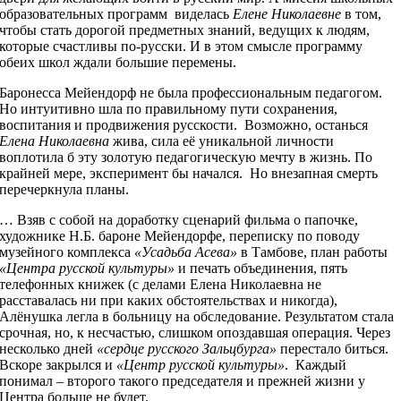
образовательных программ виделась
Елене Николаевне
в том,
чтобы стать дорогой предметных знаний, ведущих к людям,
которые счастливы по-русски. И в этом смысле программу
обеих школ ждали большие перемены.
Баронесса Мейендорф не была профессиональным педагогом.
Но интуитивно шла по правильному пути сохранения,
воспитания и продвижения русскости. Возможно, останься
Елена Николаевна
жива, сила её уникальной личности
воплотила б эту золотую педагогическую мечту в жизнь. По
крайней мере, эксперимент бы начался. Но внезапная смерть
перечеркнула планы.
… Взяв с собой на доработку сценарий фильма о папочке,
художнике Н.Б. бароне Мейендорфе, переписку по поводу
музейного комплекса
«Усадьба Асева»
в Тамбове, план работы
«Центра русской культуры»
и печать объединения, пять
телефонных книжек (с делами Елена Николаевна не
расставалась ни при каких обстоятельствах и никогда),
Алёнушка легла в больницу на обследование. Результатом стала
срочная, но, к несчастью, слишком опоздавшая операция. Через
несколько дней
«сердце русского Зальцбурга»
перестало биться.
Вскоре закрылся и
«Центр русской культуры»
. Каждый
понимал – второго такого председателя и прежней жизни у
Центра больше не будет.