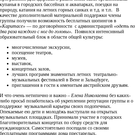
купанья в городских бассейнах и аквапарках, поездки на
природу, катания на летних горных санках и т.д. и т.п. В
качестве дополнительной материальной поддержки члены
группы получили возможность бесплатных шопингов в
«Каритасе»
— по договорённости с администрацией
«одеть п
два раза каждого с ног до головы».
Появился интенсивный
образовательный блок в области общей культуры:
многочисленные экскурсии,
посещение театров,
музеев,
выставок,
концертных залов,
лучших программ знаменитых летних театрально-
музыкальных фестивалей в Вене и Зальцбурге,
приглашения в гости к именитым австрийским друзьям.
И что очень нетипично и важно –
Елена Николаевна
без каких-
либо просьб позаботилась об укреплении репутации группы и о
поддержке музыкальной карьеры своих подопечных.
Опекаемые ею дети и молодёжь выступали на открытых
музыкальных площадках. Принимали участие в городских
благотворительных концертах по сбору средств для
нуждающихся. Самостоятельно посещали со своими
бесплатными программами дома престарелых.