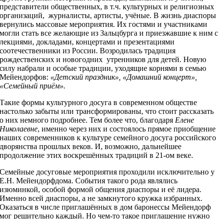
представители общественных, в т.ч. культурных и религиозных
организаций, журналисты, артисты, учёные. В жизнь диаспоры
вернулись массовые мероприятия. Их гостями и участниками
могли стать все желающие из Зальцбурга и приезжавшие к ним с
лекциями, докладами, концертами и презентациями
соотечественники из России. Возродилась традиция
рождественских и новогодних утренников для детей. Новую
силу набрали и особые традиции, уходящие корнями в семью
Мейендорфов:
«Детский праздник», «Домашний концерт»,
«Семейный приём».
Такие формы культурного досуга в современном обществе
настолько забыты или трансформированы, что стоит рассказать
о них немного подробнее. Тем более что, благодаря
Елене
Николаевне
, именно через них и состоялось прямое приобщение
наших современников к культуре семейного досуга российского
дворянства прошлых веков. И, возможно, дальнейшее
продолжение этих воскрешённых традиций в 21-ом веке.
Семейные досуговые мероприятия проходили исключительно у
Е.Н. Мейендорфдома. События такого рода являлись
изюминкой, особой формой общения диаспоры и её лидера.
Именно всей диаспоры, а не замкнутого кружка избранных.
Оказаться в числе приглашённых в дом баронессы Мейендорф
мог решительно каждый. Но чем-то такое приглашение нужно