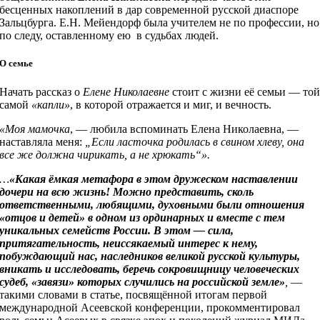
бесценных накоплений в дар современной русской диаспоре
Зальцбурга. Е.Н. Мейендорф была учителем не по профессии, но
по следу, оставленному ею в судьбах людей.
О семье
Начать рассказ о
Елене Николаевне
стоит с жизни её семьи — то
самой
«капли»
, в которой отражается и миг, и вечность.
«Моя мамочка
, — любила вспоминать Елена Николаевна, —
наставляла меня:
„Если ласточка родилась в свином хлеву, она
все же должна чирикать, а не хрюкать“».
…
«Какая ёмкая метафора в этом дружеском наставлении
дочери на всю жизнь! Можно представить, сколь
ответственными, любящими, духовными были отношения
«отцов и детей» в одном из ординарных и вместе с тем
уникальных семейств России. В этом — сила,
притягательность, неиссякаемый интерес к нему,
побуждающий нас, наследников великой русской культуры,
вникать и исследовать, беречь сокровищницу человеческих
судеб, «завязи» которых случились на российской земле»
,
—
такими словами в статье, посвящённой итогам первой
международной Асеевской конференции, прокомментировал