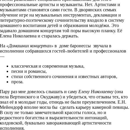
профессиональные артисты и музыканты. Нет. Артистами и
музыкантами становятся сами гости. В дворянских семьях
обучение игре на музыкальных инструментах, декламации и
литературно-поэтическому сочинительству входило в систему
домашнего воспитания детей и образования молодёжи. Это
задавало домашним концертам той поры высокую планку. Её
Елена Николаевна и старалась держать.
На
«Домашних концертах»
в доме баронессы звучала в
исполнении собравшихся гостей-любителей и профессионалов
—
классическая и современная музыка,
песни и романсы,
стихи собственного сочинения и известных авторов,
проза.
Пару раз мне довелось слышать и саму
Елену Николаевну
(она
пела Вертинского и Окуджаву) и убедиться, что отзывы тех, кто
знал её в молодые годы, отнюдь не были преувеличением. Е.Н.
Мейендорф вполне могла бы сделать карьеру камерной певицы.
В силу не только замечательной красоты голоса, но и
редкостного богатства и выразительности интонаций,
колдовской, буквально завораживающей артистичности
исполнения.