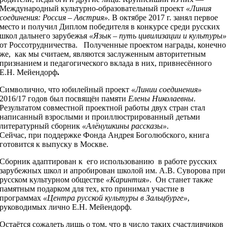
Международный культурно-образовательный проект
«Линия
соединения: Россия – Австрия».
В октябре 2017 г. занял первое
место и получил Диплом победителя в конкурсе среди русских
школ дальнего зарубежья
«Язык – путь цивилизации и культуры»
от Россотрудничества. Полученные проектом награды, конечно
же, как мы считаем, являются заслуженным авторитетным
признанием и педагогического вклада в них, привнесённого
Е.Н. Мейендорф
.
Символично, что юбилейный проект
«Линии соединения»
2016/17 годов был посвящён памяти
Елены Николаевны
.
Результатом совместной проектной работы двух стран стал
написанный взрослыми и проиллюстрированный детьми
литературный сборник
«Алёнушкины рассказы»
.
Сейчас, при поддержке Фонда Андрея Боголюбского, книга
готовится к выпуску в Москве.
Сборник адаптирован к его использованию в работе русских
зарубежных школ и апробирован школой им. А.В. Суворова при
русском культурном обществе
«Каринтия»
. Он станет также
памятным подарком для тех, кто принимал участие в
программах
«Центра русской культуры в Зальцбурге»
,
руководимых лично Е.Н. Мейендорф.
Остаётся сожалеть лишь о том, что в число таких счастливчиков