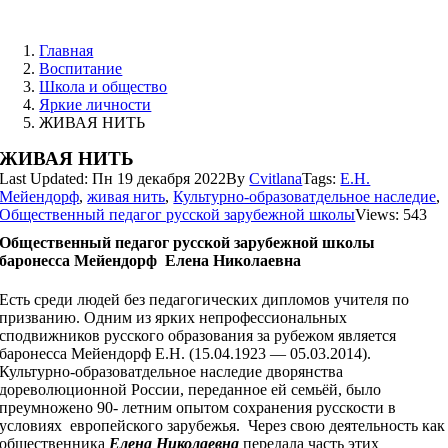
Skip
to
Главная
content
Воспитание
Школа и общество
Яркие личности
ЖИВАЯ НИТЬ
ЖИВАЯ НИТЬ
Last Updated: Пн 19 декабря 2022
By
Cvitlana
Tags:
Е.Н.
Мейендорф
,
живая нить
,
Культурно-образоватдельное наследие
,
Общественный педагог русской зарубежной школы
Views: 543
Общественный педагог русской зарубежной школы
баронесса Мейендорф Елена Николаевна
Есть среди людей без педагогических дипломов учителя по
призванию. Одним из ярких непрофессиональных
сподвижников русского образования за рубежом является
баронесса Мейендорф Е.Н. (15.04.1923 — 05.03.2014).
Культурно-образоватдельное наследие дворянства
дореволюционной России, переданное ей семьёй, было
преумножено 90- летним опытом сохранения русскости в
условиях европейского зарубежья. Через свою деятельность как
общественника
Елена Николаевна
передала часть этих