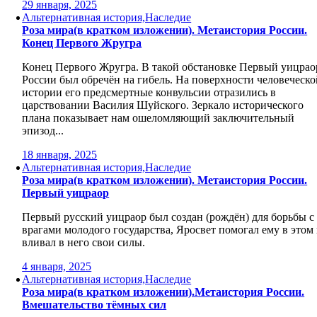
29 января, 2025
Альтернативная история,Наследие
Роза мира(в кратком изложении). Метаистория России.
Конец Первого Жругра
Конец Первого Жругра. В такой обстановке Первый уицрао
России был обречён на гибель. На поверхности человеческо
истории его предсмертные конвульсии отразились в
царствовании Василия Шуйского. Зеркало исторического
плана показывает нам ошеломляющий заключительный
эпизод...
18 января, 2025
Альтернативная история,Наследие
Роза мира(в кратком изложении). Метаистория России.
Первый уицраор
Первый русский уицраор был создан (рождён) для борьбы с
врагами молодого государства, Яросвет помогал ему в этом
вливал в него свои силы.
4 января, 2025
Альтернативная история,Наследие
Роза мира(в кратком изложении).Метаистория России.
Вмешательство тёмных сил