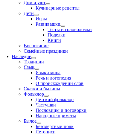
Дом и уют
Кулинарные рецепты
Дети
Игры
Развивашки
Тесты и головоломки
Поделки
Книги
Воспитание
Семейные праздники
Наследие
Традиции
Язык
Языки мира
Речь и логопедия
О происхождении слов
Сказки и былины
Фольклор
Детский фольклор
Частушки
Пословицы и поговорки
Народные приметы
Былое
Безсмертный полк
Летописи