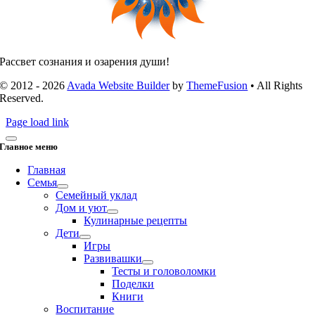
Рассвет сознания и озарения души!
© 2012 - 2026
Avada Website Builder
by
ThemeFusion
• All Rights
Reserved.
Page load link
Главное меню
Главная
Семья
Семейный уклад
Дом и уют
Кулинарные рецепты
Дети
Игры
Развивашки
Тесты и головоломки
Поделки
Книги
Воспитание