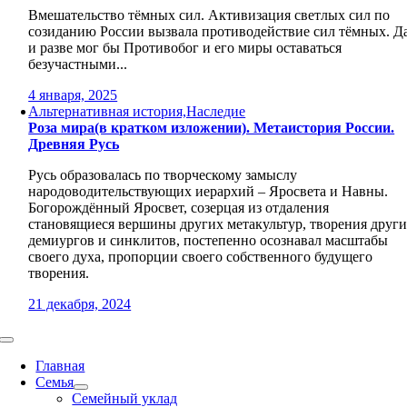
Вмешательство тёмных сил. Активизация светлых сил по
созиданию России вызвала противодействие сил тёмных. Д
и разве мог бы Противобог и его миры оставаться
безучастными...
4 января, 2025
Альтернативная история,Наследие
Роза мира(в кратком изложении). Метаистория России.
Древняя Русь
Русь образовалась по творческому замыслу
народоводительствующих иерархий – Яросвета и Навны.
Богорождённый Яросвет, созерцая из отдаления
становящиеся вершины других метакультур, творения друг
демиургов и синклитов, постепенно осознавал масштабы
своего духа, пропорции своего собственного будущего
творения.
21 декабря, 2024
Toggle
Navigation
Главная
Семья
Семейный уклад