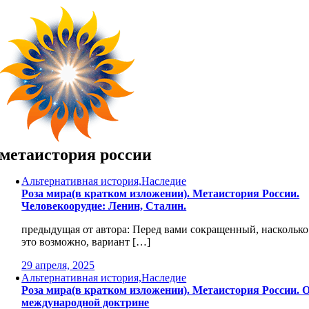
Skip
to
content
метаистория россии
Альтернативная история,Наследие
Роза мира(в кратком изложении). Метаистория России.
Человекоорудие: Ленин, Сталин.
предыдущая от автора: Перед вами сокращенный, насколько
это возможно, вариант […]
29 апреля, 2025
Альтернативная история,Наследие
Роза мира(в кратком изложении). Метаистория России. 
международной доктрине