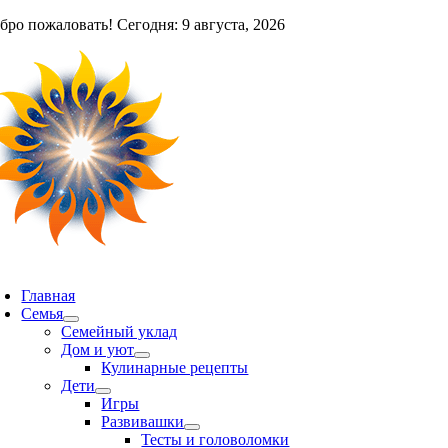
Skip
бро пожаловать! Сегодня: 9 августа, 2026
to
content
oggle
avigation
Главная
Семья
Семейный уклад
Дом и уют
Кулинарные рецепты
Дети
Игры
Развивашки
Тесты и головоломки