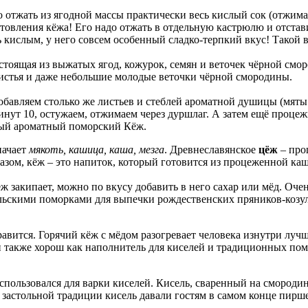
 отжать из ягодной массы практически весь кислый сок (отжим
товления кёжа! Его надо отжать в отдельную кастрюлю и отстави
 кислым, у него совсем особенный сладко-терпкий вкус! Такой в
остоящая из выжатых ягод, кожурок, семян и веточек чёрной см
листья и даже небольшие молодые веточки чёрной смородины.
добавляем столько же листьев и стеблей ароматной душицы (мяты
ут 10, остужаем, отжимаем через дуршлаг. А затем ещё процежи
овый ароматный поморский Кёж.
значает
мякоть, кашица, каша, мезга
. Древнеславянское
цёж
– про
разом, кёж – это напиток, который готовится из процеженной ка
 закипает, можно по вкусу добавить в него сахар или мёд. Оче
льскими поморками для выпечки рождественских пряников-козул
авится. Горячий кёж с мёдом разогревает человека изнутри лучш
 также хорош как наполнитель для киселей и традиционных пом
спользовался для варки киселей. Кисель, сваренный на смороди
й застольной традиции кисель давали гостям в самом конце пирш