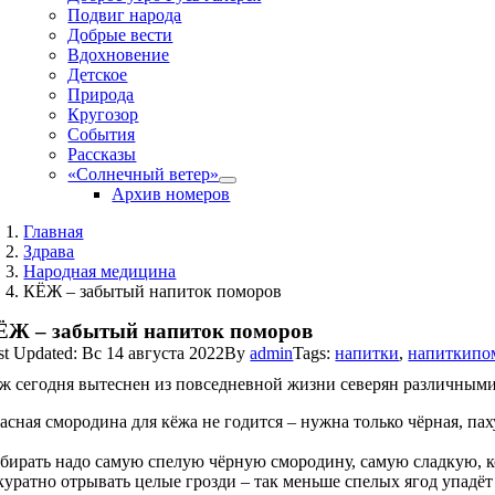
Подвиг народа
Добрые вести
Вдохновение
Детское
Природа
Кругозор
События
Рассказы
«Солнечный ветер»
Архив номеров
Главная
Здрава
Народная медицина
КЁЖ – забытый напиток поморов
ЁЖ – забытый напиток поморов
st Updated: Вс 14 августа 2022
By
admin
Tags:
напитки
,
напиткипо
ж сегодня вытеснен из повседневной жизни северян различным
асная смородина для кёжа не годится – нужна только чёрная, п
бирать надо самую спелую чёрную смородину, самую сладкую, ко
куратно отрывать целые грозди – так меньше спелых ягод упадёт