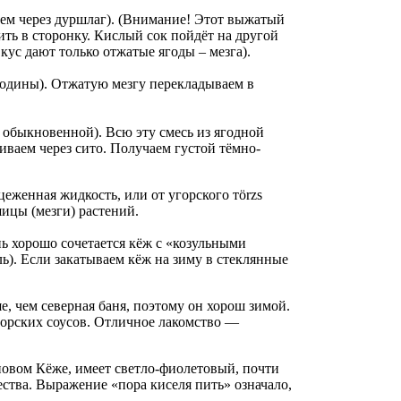
аем через дуршлаг). (Внимание! Этот выжатый
ть в сторонку. Кислый сок пойдёт на другой
кус дают только отжатые ягоды – мезга).
ородины). Отжатую мезгу перекладываем в
 обыкновенной). Всю эту смесь из ягодной
ваем через сито. Получаем густой тёмно-
цеженная жидкость, или от угорского тörzs
шицы (мезги) растений.
нь хорошо сочетается кёж с «козульными
ь). Если закатываем кёж на зиму в стеклянные
е, чем северная баня, поэтому он хорош зимой.
орских соусов. Отличное лакомство —
новом Кёже, имеет светло-фиолетовый, почти
ества. Выражение «пора киселя пить» означало,