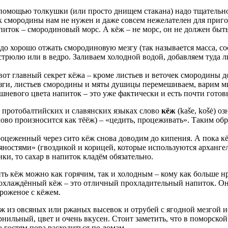
помощью толкушки (или просто днищем стакана) надо тщательно
к смородины нам не нужен и даже совсем нежелателен для приго
питок – смородиновый морс. А кёж – не морс, он не должен быть
до хорошо отжать смородиновую мезгу (так называется масса, с
стрюлю или в ведро. Заливаем холодной водой, добавляем туда 
вот главный секрет кёжа – кроме листьев и веточек смородины 
зги, листьев смородины и мяты душицы перемешиваем, варим мин
шневого цвета напиток – это уже фактически и есть почти гот
 протобалтийских и славянских языках слово
кёж
(kaše, košė) о
лово произносится как тёёж) – «цедить, процеживать». Таким об
оцеженный через сито кёж снова доводим до кипения. А пока кёж
яностями» (гвоздикой и корицей, которые используются арханге
нки, то сахар в напиток кладём обязательно.
ть кёж можно как горячим, так и холодным – кому как больше нр
охлаждённый кёж – это отличный прохладительный напиток. Он
роженое с кёжем.
ж из овсяных или ржаных высевок и отрубей с ягодной мезгой и
рнильный, цвет и очень вкусен. Стоит заметить, что в поморско
о гостям пора расходиться по домам.