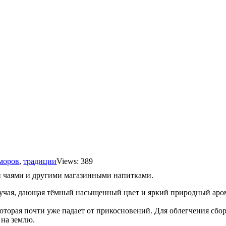
моров
,
традиции
Views: 389
и чаями и другими магазинными напитками.
ахучая, дающая тёмный насыщенный цвет и яркий природный аром
торая почти уже падает от прикосновений. Для облегчения сбор
 на землю.