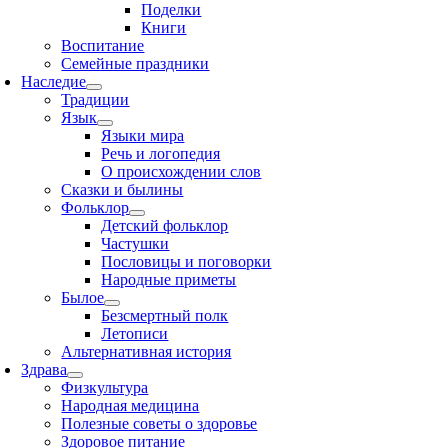
Поделки
Книги
Воспитание
Семейные праздники
Наследие
Традиции
Язык
Языки мира
Речь и логопедия
О происхождении слов
Сказки и былины
Фольклор
Детский фольклор
Частушки
Пословицы и поговорки
Народные приметы
Былое
Безсмертный полк
Летописи
Альтернативная история
Здрава
Физкультура
Народная медицина
Полезные советы о здоровье
Здоровое питание