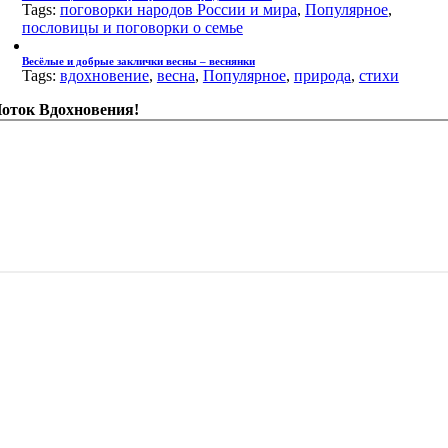
Tags:
поговорки народов России и мира
,
Популярное
,
пословицы и поговорки о семье
Весёлые и добрые заклички весны – веснянки
Tags:
вдохновение
,
весна
,
Популярное
,
природа
,
стихи
оток Вдохновения!