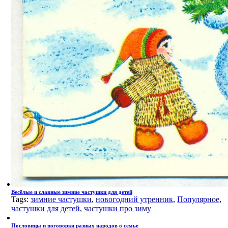
Весёлые и славные зимние частушки для детей
Tags:
зимние частушки
,
новогодний утренник
,
Популярное
,
частушки для детей
,
частушки про зиму
Пословицы и поговорки разных народов о семье